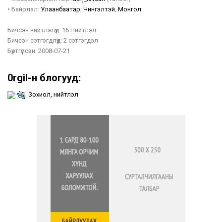
•
Байрлал:
Улаанбаатар
,
Чингэлтэй
,
Монгол
Бичсэн нийтлэлүүд:
16 Нийтлэл
Бичсэн сэтгэгдлүүд:
2 сэтгэгдэл
Бүртгүүлсэн:
2008-07-21
0rgil-н блогууд:
Зохиол, нийтлэл