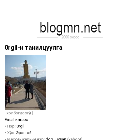
0rgil-н танилцуулга
[ холбогдоогүй ]
Email илгээх
•
Нэр:
0rgil
•
Хүйс:
Эрэгтэй
•
Мессенжерийн нэр:
dorj_luvsan
(Yahoo!)