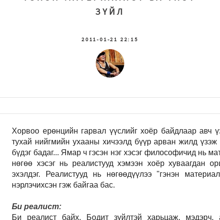
ЗҮЙЛ
2011-01-21 22:15
Хорвоо ерөнцийн гарвал үүслийг хоёр байдлаар авч ү
тухай нийгмийн ухааны хичээлд бүүр арван жилд үзэж
бүдэг бадаг... Ямар ч гэсэн нэг хэсэг философичид нь м
нөгөө хэсэг нь реалистууд хэмээн хоёр хуваагдан о
эхэлдэг. Реалистууд нь нөгөөдүүлээ "гэнэн материал
нэрлэчихсэн гэж байгаа бас.
Би реалист:
Би реалист байх. Бодит зүйлтэй харьцаж, мэдэрч, 