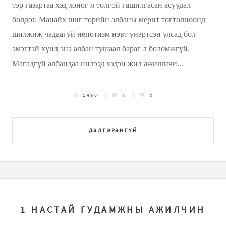
тэр газартаа хэд хоног л толгой гашилгасан асуудал
болдог. Манайх шиг төрийн албаны мерит тогтолцоонд
шилжиж чадаагүй непотизм нэвт үнэртсэн улсад бол
эмэгтэй хүнд энэ албан тушаал бараг л боломжгүй.
Магадгүй албандаа нилээд хэдэн жил ажиллачи...
1496
7
0
ДЭЛГЭРЭНГҮЙ
1 НАСТАЙ ГУДАМЖНЫ АЖИЛЧИН