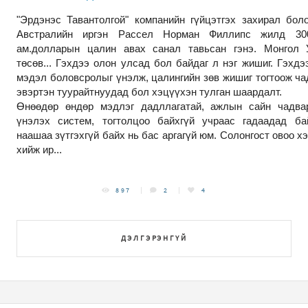
"Эрдэнэс Тавантолгой" компанийн гүйцэтгэх захирал бол
Австралийн иргэн Рассел Норман Филлипс жилд 300
ам.долларын цалин авах санал тавьсан гэнэ. Монгол
төсөв... Гэхдээ олон улсад бол байдаг л нэг жишиг. Гэхдэ
мэдэл боловсролыг үнэлж, цалингийн зөв жишиг тогтоож ча
эвэртэн туурайтнуудад бол хэцүүхэн тулган шаардалт.
Өнөөдөр өндөр мэдлэг дадллагатай, ажлын сайн чадвар
үнэлэх систем, тогтолцоо байхгүй учраас гадаадад ба
наашаа зүтгэхгүй байх нь бас аргагүй юм. Солонгост овоо х
хийж ир...
897
2
4
ДЭЛГЭРЭНГҮЙ