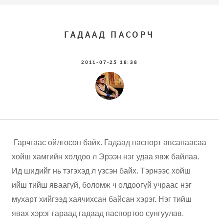
ГАДААД ПАСОРЧ
2011-07-25 18:38
Гарчгаас ойлгосон байх. Гадаад паспорт авсанаасаа
хойш хамгийн холдоо л Эрээн нэг удаа явж байлаа.
Ид шидийг нь тэгэхэд л үзсэн байх. Тэрнээс хойш
ийш тийш яваагүй, боломж ч олдоогүй учраас нэг
мухарт хийгээд хаячихсан байсан хэрэг. Нэг тийш
явах хэрэг гараад гадаад паспортоо сунгуулав.