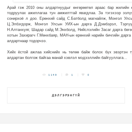
Арай гэж 2010 оны алдартнуудыг өнгөрөөтөл араас бар жилийн 
тодруулах ажиллагаа тун амжилттай явагдлаа. За тэгэхээр эзлү
сонирхоё л доо.
Ерөнхий сайд С.Батболд магнайлж, Монгол Улс
Ц.Элбэгдорж, Монгол Улсын УИХ-ын дарга Д.Дэмбэрэл, Тэргү
Н.Алтанхуяг, Шадар сайд М.Энхболд, Нийслэлийн Засаг дарга бөг
хотын Захирагч Г.Мөнхбаяр, МАН-ын ерөнхий нарийн бичгийн дарга
алдартнаар тодорчээ.
Хийх ёстой ажлаа хийснийх нь төлөө байж болох бүх эвэртэн т
алдартан болгож байгаа манай хэвлэл мэдээллийн байгууллага...
1149
1
0
ДЭЛГЭРЭНГҮЙ