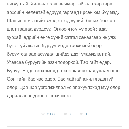
нигууртай. Хаанаас хэн нь ямар гайгаар хар гариг
эрхсийн нөлөөтэй өдрүүд гаргаад ирсэн юм бүү мэд.
Шашин шүтлэгийг хүндэтгээд үүнийг бичих болсон
шалтгаанаа дурдсуу.. Өглөө ч юм уу орой явдаг
зурхай, өдрийн өнгө хүний сэтгэл санаагаар нь уяж
бүтээгүй ажлын бурууд модон хохимой өдөр
буруутсанаар асуудал шийдэгддэг уламжлалтай.
Угаасаа буруугийн эзэн тодорхой. Тэр гайт өдөр.
Бурууг модон хохимойд тохож хаячихаад унаад өгнө.
Өөн тийн бас час өдөр. Бас лайтай ажил явдаггүй
өдөр. Цаашаа үргэлжилвэл үс авахуулахад муу өдөр
дараалан хэд хоног тохиож хэ...
2062
2
0