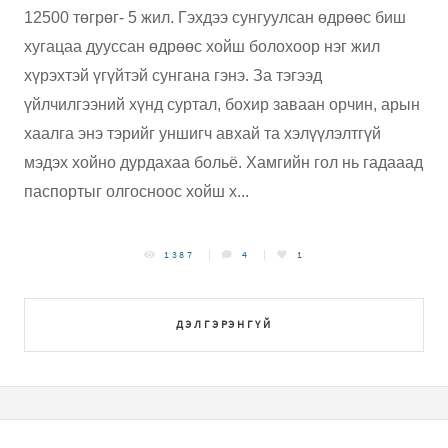
12500 төгрөг- 5 жил. Гэхдээ сунгуулсан өдрөөс биш
хугацаа дууссан өдрөөс хойш болохоор нэг жил
хүрэхтэй үгүйтэй сунгана гэнэ. За тэгээд
үйлчилгээний хүнд суртал, бохир заваан орчин, арын
хаалга энэ тэрийг уншигч авхай та хэлүүлэлтгүй
мэдэх хойно дурдахаа больё. Хамгийн гол нь гадааад
паспортыг олгосноос хойш х...
1387
4
1
ДЭЛГЭРЭНГҮЙ