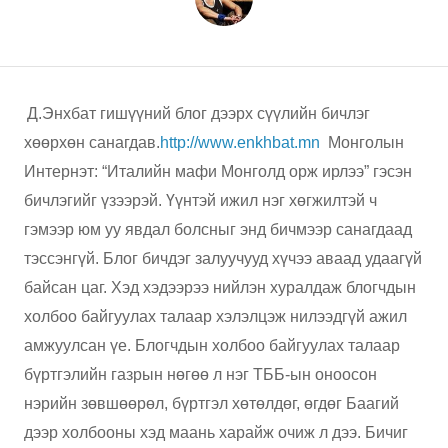
Д.Энхбат гишүүний блог дээрх сүүлийн бичлэг
хөөрхөн санагдав.
http://www.enkhbat.mn
Монголын
Интернэт: “Италийн мафи Монголд орж ирлээ” гэсэн
бичлэгийг үзээрэй. Үүнтэй ижил нэг хөгжилтэй ч
гэмээр юм уу явдал болсныг энд бичмээр санагдаад
тэссэнгүй. Блог бичдэг залуучууд хүчээ аваад удаагүй
байсан цаг. Хэд хэдээрээ нийлэн хуралдаж блогчдын
холбоо байгуулах талаар хэлэлцэж нилээдгүй ажил
амжуулсан үе. Блогчдын холбоо байгуулах талаар
бүртгэлийн газрын нөгөө л нэг ТББ-ын оноосон
нэрийн зөвшөөрөл, бүртгэл хөтөлдөг, өгдөг Баагий
дээр холбооны хэд маань харайж очиж л дээ. Бичиг