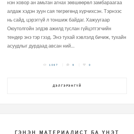
нэн ховор ан амьтан агнах зөвшөөрөл замбараагаа
алдаж хэдэн зуун сая төгрөгөнд хүрчихсэн. Тэрнээс
нь сайд, цэрэггүй л тоншиж байдаг. Хажуугаар
Оюутолгойн элдэв ажилд туслан гүйцэтгэгчийн
тендер энэ тэр гээд. Энэ тухай хэвлэлд бичиж, тухайн
асуудлыг дурдаад авсан ний...
1067
9
0
ДЭЛГЭРЭНГҮЙ
ГЭНЭН МАТЕРИАЛИСТ БА ҮНЭТ