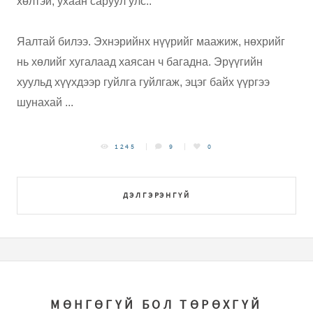
хөлтэй, ухаан саруул улс..
Яалтай билээ. Эхнэрийнх нүүрийг маажиж, нөхрийг
нь хөлийг хугалаад хаясан ч багадна. Эрүүгийн
хуульд хүүхдээр гуйлга гуйлгаж, эцэг байх үүргээ
шунахай ...
1245
9
0
ДЭЛГЭРЭНГҮЙ
МӨНГӨГҮЙ БОЛ ТӨРӨХГҮЙ