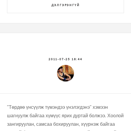
ДЭЛГЭРЭНГҮЙ
2011-07-25 18:44
"Төрдөө үнсүүлж түмэндээ үнэлэгдэнэ" хэмээн
шагнуулж байгаа хүмүүс ярих дуртай болжээ. Хоолой
зангируулан, самсаа бохируулан, хүүрнэж байгаа