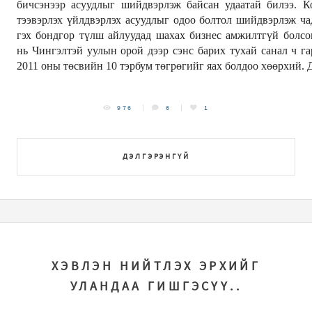
бичсэнээр асуудлыг шийдвэрлэж байсан удаатай билээ. К
тээвэрлэх үйлдвэрлэх асуудлыг одоо болтол шийдвэрлэж ча
гэх бондгор түлш айлуудад шахах бизнес амжилтгүй болсо
нь Чингэлтэй уулын орой дээр сэнс барих тухай санал ч га
2011 оны төсвийн 10 тэрбум төгрөгийг яах болдоо хөөрхий. Д
976
6
1
ДЭЛГЭРЭНГҮЙ
ХЭВЛЭН НИЙТЛЭХ ЭРХИЙГ
УЛАНДАА ГИШГЭСҮҮ..