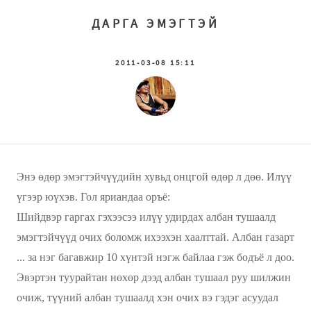
ДАРГА ЭМЭГТЭЙ
2011-03-08 15:11
Энэ өдөр эмэгтэйчүүдийн хувьд онцгой өдөр л дөө. Илүү
үгээр юүхэв. Гол яриандаа оръё:
Шийдвэр гаргах гэхээсээ илүү удирдах албан тушаалд
эмэгтэйчүүд очих боломж ихээхэн хаалттай. Албан газарт
... за нэг багавжир 10 хүнтэй нэгж байлаа гэж бодъё л доо.
Эвэртэн туурайтан нөхөр дээд албан тушаал руу шилжин
очиж, түүний албан тушаалд хэн очих вэ гэдэг асуудал