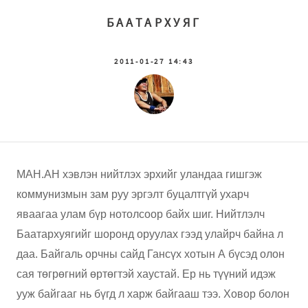
БААТАРХУЯГ
2011-01-27 14:43
МАН.АН хэвлэн нийтлэх эрхийг уландаа гишгэж
коммунизмын зам руу эргэлт буцалтгүй ухарч
яваагаа улам бүр нотолсоор байх шиг. Нийтлэлч
Баатархуягийг шоронд оруулах гээд улайрч байна л
даа. Байгаль орчны сайд Гансүх хотын А бүсэд олон
сая төгрөгний өртөгтэй хаустай. Ер нь түүний идэж
ууж байгааг нь бүгд л харж байгааш тээ. Ховор болон