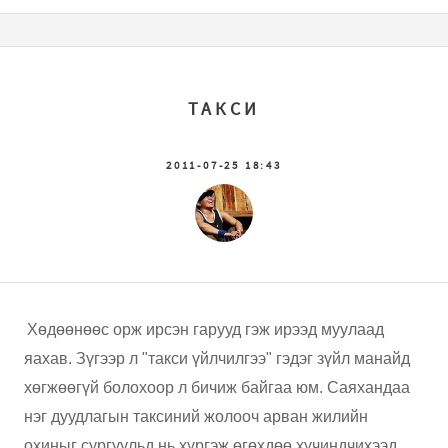
ТАКСИ
2011-07-25 18:43
Хөдөөнөөс орж ирсэн гарууд гэж ирээд муулаад
яахав. Зүгээр л "такси үйлчилгээ" гэдэг зүйл манайд
хөгжөөгүй болохоор л бичиж байгаа юм. Саяхандаа
нэг дуудлагын таксиний жолооч арван жилийн
охиныг сургуульд нь хүргэж өгөхдөө хүчиндчихээд