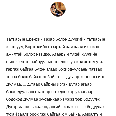
Татварын Ерөнхий Газар болон дүүргийн татварын
хэлтсүүд, Бүртгэлийн газартай хамжаад ихээхэн
ажилтай болох нээ дээ. Агаарын тухай хуулийн
шинэчилсэн найруулгын төслөөс үзэхэд хотод утаа
гаргаж байгаа бүхэн агаар бохирдуулсаны татвар
төлөх болж байх шиг байна. .... дугаар хорооны иргэн
Дулмаа, ... дугаар байрны иргэн Дугар агаар
бохирдуулсаны татвар өгөхдөө хар ухаанаар
бодоход Дулмаа зуухынхаа хэмжээгээр бодуулж,
Дугар машиныхаа яндангийн хэмжээгээр бодуулах
тухай заалт орох гэж байгаа юм байна. Амралтын