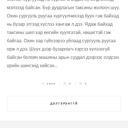
мэлзээд байсан. Бүр дуудлагын таксины жолооч шүү.
Охин сургууль руугаа хүргүүлчихээд буух гэж байхад
нь бузар этгээд хүслээ хангаж л дээ. Ядаж байхад
таксины шил хар өнгийн хуулгатай, хөшигтэй гэж
байгаа. Охин хар гүйхээрээ уйлаад сургууль руугаа
орж л дээ. Шүүх дээр бузарлагч хэргээ хүлээхгүй
байсан боловч машины арын суудал дээрээс олдсон
үрийн шингэнд хийсэн...
1944
4
0
ДЭЛГЭРЭНГҮЙ