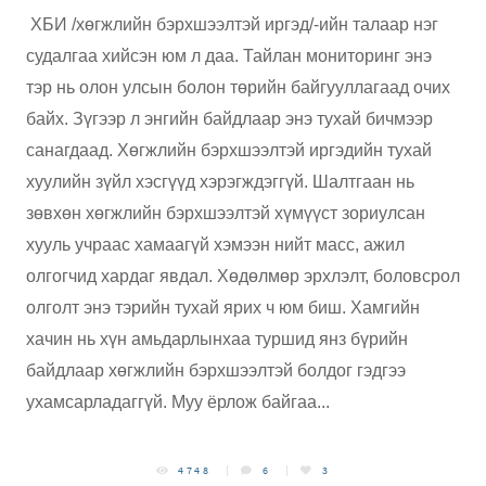
ХБИ /хөгжлийн бэрхшээлтэй иргэд/-ийн талаар нэг
судалгаа хийсэн юм л даа. Тайлан мониторинг энэ
тэр нь олон улсын болон төрийн байгууллагаад очих
байх. Зүгээр л энгийн байдлаар энэ тухай бичмээр
санагдаад. Хөгжлийн бэрхшээлтэй иргэдийн тухай
хуулийн зүйл хэсгүүд хэрэгждэггүй. Шалтгаан нь
зөвхөн хөгжлийн бэрхшээлтэй хүмүүст зориулсан
хууль учраас хамаагүй хэмээн нийт масс, ажил
олгогчид хардаг явдал. Хөдөлмөр эрхлэлт, боловсрол
олголт энэ тэрийн тухай ярих ч юм биш. Хамгийн
хачин нь хүн амьдарлынхаа туршид янз бүрийн
байдлаар хөгжлийн бэрхшээлтэй болдог гэдгээ
ухамсарладаггүй. Муу ёрлож байгаа...
4748
6
3