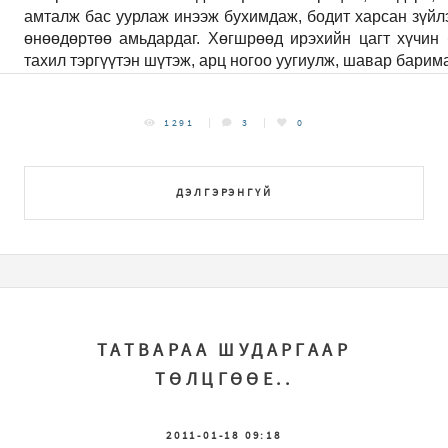
амталж бас уурлаж инээж бухимдаж, бодит харсан зүйлэ
өнөөдөртөө амьдардаг. Хөгшрөөд ирэхийн цагт хүчин
тахил тэргүүтэн шүтэж, арц ногоо уугиулж, шавар баримал
1291
3
0
ДЭЛГЭРЭНГҮЙ
ТАТВАРАА ШУДАРГААР
ТӨЛЦГӨӨЕ..
2011-01-18 09:18