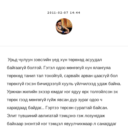
2011-02-07 14:44
Урьд чулуун зэвсгийн үед хүн төрөхөд асуудал
байгаагүй болтой. Гэтэл одоо мөнгөгүй хүн ялангуяа
төрөхөд танил тал тохойгүй, сарвайх арван цаасгүй бол
төрөхгүй гэсэн бичигдээгүй хууль үйлчилээд удаж байна.
Уржнан жилийн эхээр юмдаг нэг ядуу өрх толгойлсон эх
төрөх гээд мөнгөгүй гүйж явсан дүр зураг одоо ч
харагдаад байдаг... Гэртээ төрсөн сурагтай байсан.
Элит түвшиний авлигатай тэмцэнэ гэж лозунгдаж
байхаар энэнтэй нэг тэмцэл явуулчихмаар л санагддаг