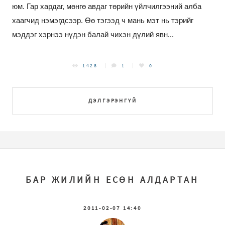
юм. Гар хардаг, мөнгө авдаг төрийн үйлчилгээний алба
хаагчид нэмэгдсээр. Өө тэгээд ч мань мэт нь тэрийг
мэддэг хэрнээ нүдэн балай чихэн дүлий явн...
1428
1
0
ДЭЛГЭРЭНГҮЙ
БАР ЖИЛИЙН ЕСӨН АЛДАРТАН
2011-02-07 14:40