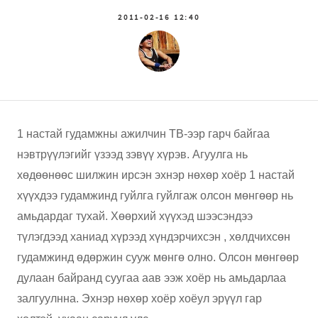
2011-02-16 12:40
1 настай гудамжны ажилчин ТВ-ээр гарч байгаа
нэвтрүүлэгийг үзээд зэвүү хүрэв. Агуулга нь
хөдөөнөөс шилжин ирсэн эхнэр нөхөр хоёр 1 настай
хүүхдээ гудамжинд гуйлга гуйлгаж олсон мөнгөөр нь
амьдардаг тухай. Хөөрхий хүүхэд шээсэндээ
түлэгдээд ханиад хүрээд хүндэрчихсэн , хөлдчихсөн
гудамжинд өдөржин сууж мөнгө олно. Олсон мөнгөөр
дулаан байранд суугаа аав ээж хоёр нь амьдарлаа
залгуулнна. Эхнэр нөхөр хоёр хоёул эрүүл гар