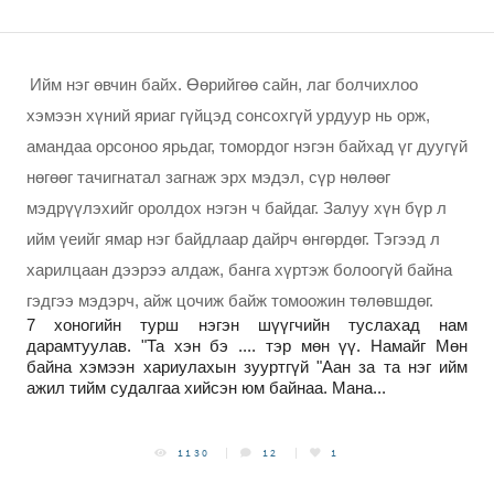
Ийм нэг өвчин байх. Өөрийгөө сайн, лаг болчихлоо
хэмээн хүний яриаг гүйцэд сонсохгүй урдуур нь орж,
амандаа орсоноо ярьдаг, томордог нэгэн байхад үг дуугүй
нөгөөг тачигнатал загнаж эрх мэдэл, сүр нөлөөг
мэдрүүлэхийг оролдох нэгэн ч байдаг. Залуу хүн бүр л
ийм үеийг ямар нэг байдлаар дайрч өнгөрдөг. Тэгээд л
харилцаан дээрээ алдаж, банга хүртэж болоогүй байна
гэдгээ мэдэрч, айж цочиж байж томоожин төлөвшдөг.
7 хоногийн турш нэгэн шүүгчийн туслахад нам
дарамтуулав. "Та хэн бэ .... тэр мөн үү. Намайг Мөн
байна хэмээн хариулахын зууртгүй "Аан за та нэг ийм
ажил тийм судалгаа хийсэн юм байнаа. Мана...
1130
12
1