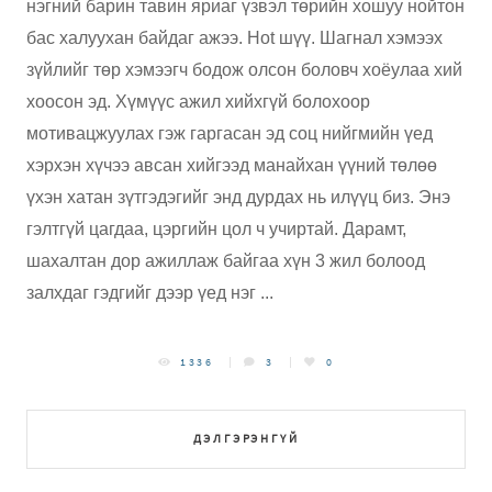
нэгний барин тавин яриаг үзвэл төрийн хошуу нойтон
бас халуухан байдаг ажээ. Hot шүү. Шагнал хэмээх
зүйлийг төр хэмээгч бодож олсон боловч хоёулаа хий
хоосон эд. Хүмүүс ажил хийхгүй болохоор
мотивацжуулах гэж гаргасан эд соц нийгмийн үед
хэрхэн хүчээ авсан хийгээд манайхан үүний төлөө
үхэн хатан зүтгэдэгийг энд дурдах нь илүүц биз. Энэ
гэлтгүй цагдаа, цэргийн цол ч учиртай. Дарамт,
шахалтан дор ажиллаж байгаа хүн 3 жил болоод
залхдаг гэдгийг дээр үед нэг ...
1336
3
0
ДЭЛГЭРЭНГҮЙ