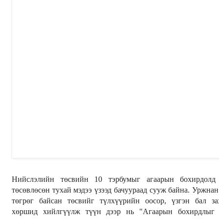
Нийслэлийн төсвийн 10 тэрбумыг агаарын бохирдолд 
төсөвлөсөн тухай мэдээ үзээд бачуураад сууж байна. Уржнан
төгрөг байсан төсвийг түлхүүрийн оосор, үзгэн бал за
хөршид хийлгүүлж түүн дээр нь "Агаарын бохирдлыг 