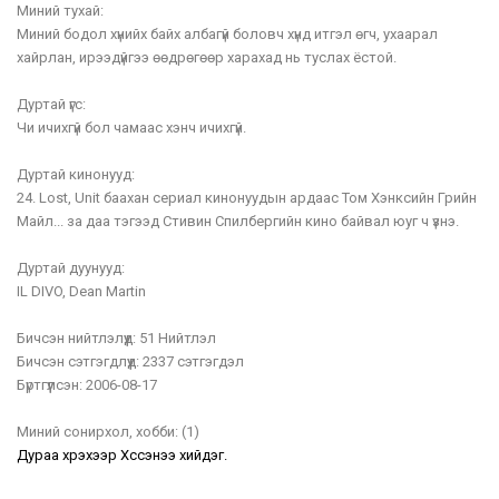
Миний тухай:
Миний бодол хүнийх байх албагүй боловч хүнд итгэл өгч, ухаарал
хайрлан, ирээдүйгээ өөдрөгөөр харахад нь туслах ёстой.
Дуртай үгс:
Чи ичихгүй бол чамаас хэнч ичихгүй.
Дуртай кинонууд:
24. Lost, Unit баахан сериал кинонуудын ардаас Том Хэнксийн Грийн
Майл... за даа тэгээд Стивин Спилбергийн кино байвал юуг ч үзнэ.
Дуртай дуунууд:
IL DIVO, Dean Martin
Бичсэн нийтлэлүүд:
51 Нийтлэл
Бичсэн сэтгэгдлүүд:
2337 сэтгэгдэл
Бүртгүүлсэн:
2006-08-17
Миний сонирхол, хобби:
(1)
Дураа хүрэхээр Хүссэнээ хийдэг.