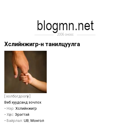
Хүслийнжигүүр-н танилцуулга
[ холбогдоогүй ]
Веб хуудсанд зочлох
•
Нэр:
Хүслийнжигүүр
•
Хүйс:
Эрэгтэй
•
Байрлал:
UB
,
Монгол