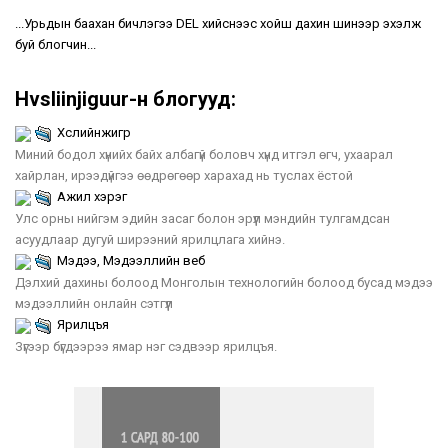
...Урьдын баахан бичлэгээ DEL хийснээс хойш дахин шинээр эхэлж
буй блогчин...
Hvsliinjiguur-н блогууд:
Хүслийнжигүүр
Миний бодол хүнийх байх албагүй боловч хүнд итгэл өгч, ухаарал
хайрлан, ирээдүйгээ өөдрөгөөр харахад нь туслах ёстой
Ажил хэрэг
Улс орны нийгэм эдийн засаг болон эрүүл мэндийн тулгамдсан
асуудлаар дугуй ширээний ярилцлага хийнэ.
Мэдээ, Мэдээллийн веб
Дэлхий дахины болоод Монголын технологийн болоод бусад мэдээ
мэдээллийн онлайн сэтгүүл
Ярилцъя
Зүгээр бүгдээрээ ямар нэг сэдвээр ярилцъя.