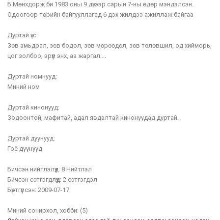
Б.Мөнхдорж би 1983 оны 9 дүгээр сарын 7-ны өдөр мэндэлсэн.
Одоогоор төрийн байгууллагад 6 дэх жилдээ ажиллаж байгаа
Дуртай үгс:
Зөв амьдрал, зөв бодол, зөв мөрөөдөл, зөв төлөвшил, од хийморь,
цог золбоо, эрүүл энх, аз жаргал....
Дуртай номнууд:
Миний ном
Дуртай кинонууд:
Зодоонтой, мафитай, адал явдалтай кинонуудад дуртай.
Дуртай дуунууд:
Гоё дуунууд.
Бичсэн нийтлэлүүд:
8 Нийтлэл
Бичсэн сэтгэгдлүүд:
2 сэтгэгдэл
Бүртгүүлсэн:
2009-07-17
Миний сонирхол, хобби:
(5)