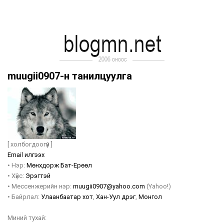
muugii0907-н танилцуулга
[ холбогдоогүй ]
Email илгээх
•
Нэр:
Мөнхдорж
Бат-Ерөөл
•
Хүйс:
Эрэгтэй
•
Мессенжерийн нэр:
muugii0907@yahoo.com
(Yahoo!)
•
Байрлал:
Улаанбаатар хот
,
Хан-Уул дүүрэг
,
Монгол
Миний тухай: