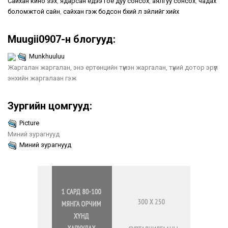
Сайхан кино үзэх
,
ядарсан үедээ гоё дуу сонсох
,
аялгуу сонсох
,
чадах
боломжтой сайн
,
сайхан гэж бодсон бүхий л зүйлийг хийх
Muugii0907-н блогууд:
Munkhuuluu
Жаргалан жаргалан, энэ ертөнцийн түмэн жаргалан, түүний дотор эрүүл
энхийн жаргалаан гэж
Зургийн цомгууд:
Picture
Миний зурагнууд
Миний зурагнууд