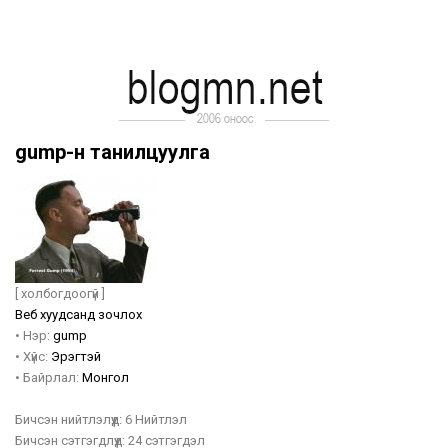
gump-н танилцуулга
[ холбогдоогүй ]
Веб хуудсанд зочлох
•
Нэр:
gump
•
Хүйс:
Эрэгтэй
•
Байрлал:
Монгол
Бичсэн нийтлэлүүд:
6 Нийтлэл
Бичсэн сэтгэгдлүүд:
24 сэтгэгдэл