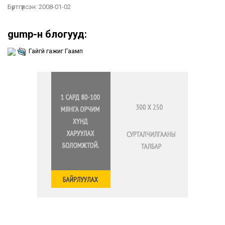
Бүртгүүлсэн:
2008-01-02
gump-н блогууд:
Гайгүй гажиг Гаамп