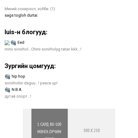
Миний сонирхол, хобби:
(1)
sags togloh durtai.
luis-н блогууд:
Eed
minii sonirhol...Chinii sonirholyg tatan kkk...!
Зургийн цомгууд:
hip hop
sonirholiin daguu...! peace up!
N.B.A
дутай спорт...!