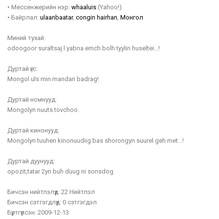
•
Мессенжерийн нэр:
whaaluis
(Yahoo!)
•
Байрлал:
ulaanbaatar
,
congin hairhan
,
Монгол
Миний тухай:
odoogoor suraltsaj l yabna emch bolh tyylin huseltei...!
Дуртай үгс:
Mongol uls min mandan badrag!
Дуртай номнууд:
Mongolyn nuuts tovchoo.
Дуртай кинонууд:
Mongolyn tuuhen kinonuudiig bas shorongyn suurel geh met...!
Дуртай дуунууд:
opozit,tatar 2yn buh duug ni sonsdog
Бичсэн нийтлэлүүд:
22 Нийтлэл
Бичсэн сэтгэгдлүүд:
0 сэтгэгдэл
Бүртгүүлсэн:
2009-12-13