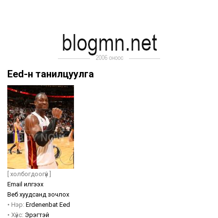
Eed-н танилцуулга
[ холбогдоогүй ]
Email илгээх
Веб хуудсанд зочлох
•
Нэр:
Erdenenbat
Eed
•
Хүйс:
Эрэгтэй