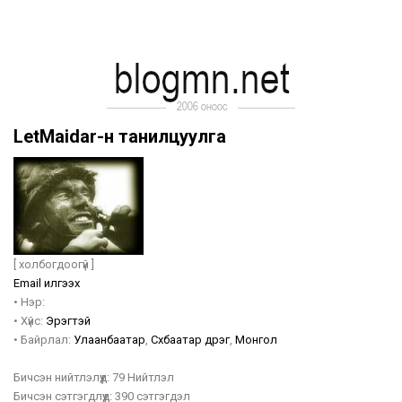
LetMaidar-н танилцуулга
[ холбогдоогүй ]
Email илгээх
•
Нэр:
•
Хүйс:
Эрэгтэй
•
Байрлал:
Улаанбаатар
,
Сүхбаатар дүүрэг
,
Монгол
Бичсэн нийтлэлүүд:
79 Нийтлэл
Бичсэн сэтгэгдлүүд:
390 сэтгэгдэл