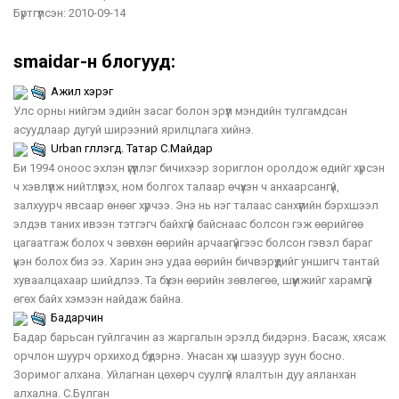
Бүртгүүлсэн:
2010-09-14
smaidar-н блогууд:
Ажил хэрэг
Улс орны нийгэм эдийн засаг болон эрүүл мэндийн тулгамдсан
асуудлаар дугуй ширээний ярилцлага хийнэ.
Urban үгүүллэгүүд. Татар С.Майдар
Би 1994 оноос эхлэн үгүүллэг бичихээр зориглон оролдож өдийг хүрсэн
ч хэвлүүлж нийтлүүлэх, ном болгох талаар өчүүхэн ч анхаарсангүй,
залхуурч явсаар өнөөг хүрчээ. Энэ нь нэг талаас санхүүгийн бэрхшээл
элдэв таних ивээн тэтгэгч байхгүй байснаас болсон гэж өөрийгөө
цагаатгаж болох ч зөвхөн өөрийн арчаагүйгээс болсон гэвэл бараг
үнэн болох биз ээ. Харин энэ удаа өөрийн бичвэрүүдийг уншигч тантай
хуваалцахаар шийдлээ. Та бүхэн өөрийн зөвлөгөө, шүүмжийг харамгүй
өгөх байх хэмээн найдаж байна.
Бадарчин
Бадар барьсан гуйлгачин аз жаргалын эрэлд бидэрнэ. Басаж, хясаж
орчлон шуурч орхиход бүдэрнэ. Унасан хүн шазуур зуун босно.
Зоримог алхана. Уйлагнан цөхөрч суулгүй ялалтын дуу аяланхан
алхална. С.Булган