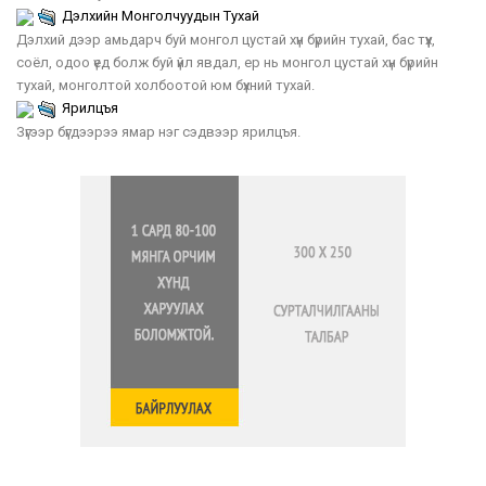
Дэлхийн Монголчуудын Тухай
Дэлхий дээр амьдарч буй монгол цустай хүн бүрийн тухай, бас түүх,
соёл, одоо үед болж буй үйл явдал, ер нь монгол цустай хүн бүрийн
тухай, монголтой холбоотой юм бүхний тухай.
Ярилцъя
Зүгээр бүгдээрээ ямар нэг сэдвээр ярилцъя.