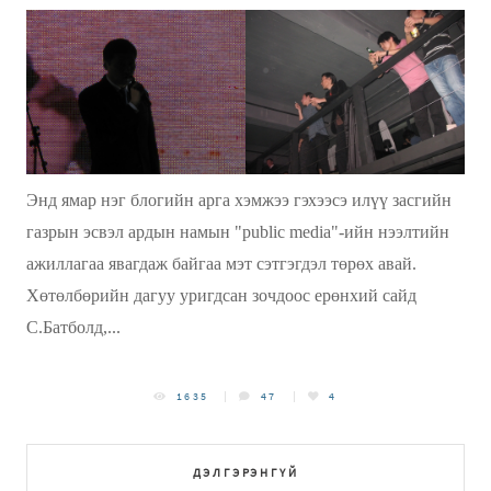
Энд ямар нэг блогийн арга хэмжээ гэхээсэ илүү засгийн
газрын эсвэл ардын намын "publiс media"-ийн нээлтийн
ажиллагаа явагдаж байгаа мэт сэтгэгдэл төрөх авай.
Хөтөлбөрийн дагуу уригдсан зочдоос ерөнхий сайд
С.Батболд,...
1635
47
4
ДЭЛГЭРЭНГҮЙ