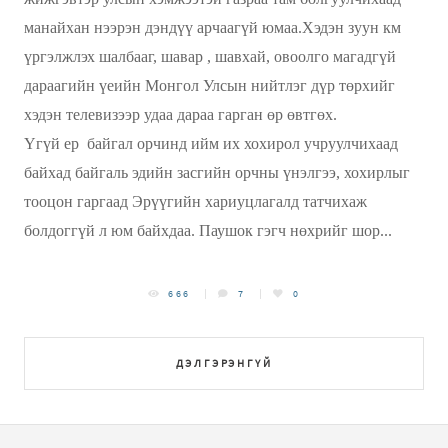
манайхан нээрэн дэндүү арчаагүй юмаа.Хэдэн зуун км
үргэлжлэх шалбааг, шавар , шавхай, овоолго магадгүй
дараагийн үеийн Монгол Улсын нийтлэг дүр төрхийг
хэдэн телевизээр удаа дараа гарган өр өвтгөх.
Үгүй ер байгал орчинд ийм их хохирол учруулчихаад
байхад байгаль эдийн засгийн орчны үнэлгээ, хохирлыг
тооцон гаргаад Эрүүгийн хариуцлагалд татчихаж
болдоггүй л юм байхдаа. Паушок гэгч нөхрийг шор...
666
7
0
ДЭЛГЭРЭНГҮЙ