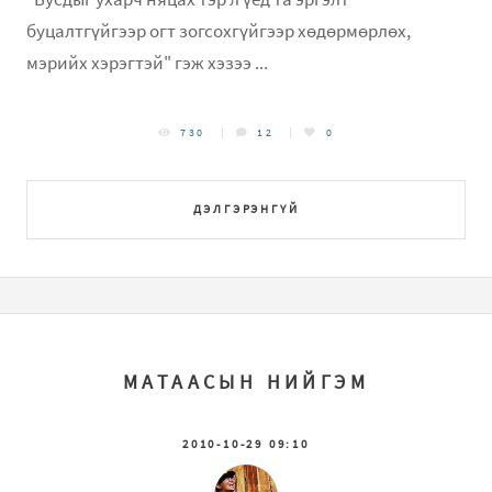
буцалтгүйгээр огт зогсохгүйгээр хөдөрмөрлөх,
мэрийх хэрэгтэй" гэж хэзээ ...
730
12
0
ДЭЛГЭРЭНГҮЙ
МАТААСЫН НИЙГЭМ
2010-10-29 09:10