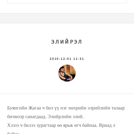
ЭЛИЙРЭЛ
2010-12-01 11:31
Буянгийн Жагаа ч бил үү нэг нөхрийн элрийлийн талаар
бичмээр санагдаад. Элийрлийн элий.
Хэзээ ч билээ зурагтаар өө ярьж өгч байнаа. Яриад л
байна.