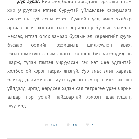
Дүр зураг:
Нийгэмд болон иргэдийн эрх ашигт гэм
хор учруулсан этгээд
буруутай
үйлдэлдээ хариуцлага
хүлээх нь зүй ёсны хэрэг.
Сүүлийн үед амар хялбар
аргаар ашиг хонжоо олох зорилгоор бусдыг залилан
мэхлэх, итгэл олох замаар бусдын эд хөрөнгийг хууль
бусаар өөрийн эзэмшилд шилжүүлэн авах
,
болгоомжгүйгээр амь насыг хөнөөх, бие махбодид нь
шарж, түлэн гэмтэл учруулсан гэх мэт бөө удгантай
холбоотой хэрэг тасрах янзгүй. Уур амьсгалыг хараад
байхад даамжирсан мунхруулсан гэмээр шинжтэй энэ
үйлдэлд иргэд өөрдсөө хэдэн сая төгрөгөө үрэн барин
алдар нэр устай найдвартай хэмээн шаагилдан,
шуугилд...
958
18
1