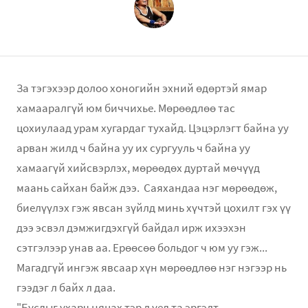
За тэгэхээр долоо хоногийн эхний өдөртэй ямар
хамааралгүй юм биччихье. Мөрөөдлөө тас
цохиулаад урам хугардаг тухайд. Цэцэрлэгт байна уу
арван жилд ч байна уу их сургууль ч байна уу
хамаагүй хийсвэрлэх, мөрөөдөх дуртай мөчүүд
маань сайхан байж дээ. Саяхандаа нэг мөрөөдөж,
биелүүлэх гэж явсан зүйлд минь хүчтэй цохилт гэх үү
дээ эсвэл дэмжигдэхгүй байдал ирж ихээхэн
сэтгэлээр унав аа. Ерөөсөө больдог ч юм уу гэж...
Магадгүй ингэж явсаар хүн мөрөөдлөө нэг нэгээр нь
гээдэг л байх л даа.
"Бусдыг ухарч няцах тэр л үед та эргэлт