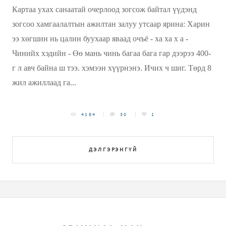
Картаа ухах санаатай очерлоод зогсож байтал үүдэнд
зогсоо хамгаалалтын ажилтан залуу утсаар ярина: Харин
ээ хөгшин нь цалин буухаар яваад очъё - ха ха х а -
Чинийх хэдийн - Өө мань чинь багаа бага гар дээрээ 400-
г л авч байна ш тээ. хэмээн хүүрнэнэ. Ичих ч шиг. Төрд 8
жил ажиллаад га...
4184
30
1
ДЭЛГЭРЭНГҮЙ