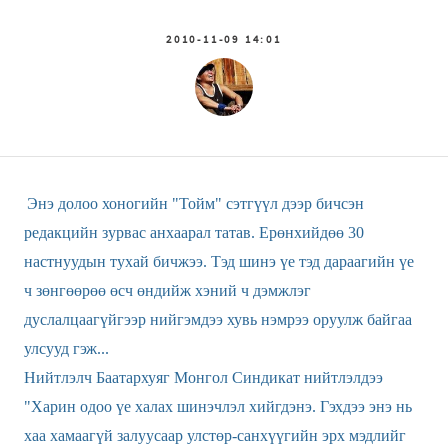
2010-11-09 14:01
Энэ долоо хоногийн "Тойм" сэтгүүл дээр бичсэн
редакцийн зурвас анхаарал татав. Ерөнхийдөө 30
настнуудын тухай бичжээ. Тэд шинэ үе тэд дараагийн үе
ч зөнгөөрөө өсч өндийж хэний ч дэмжлэг
дуслалцаагүйгээр нийгэмдээ хувь нэмрээ оруулж байгаа
улсууд гэж...
Нийтлэлч Баатархуяг Монгол Синдикат нийтлэлдээ
"Харин одоо үе халах шинэчлэл хийгдэнэ. Гэхдээ энэ нь
хаа хамаагүй залуусаар улстөр-санхүүгийн эрх мэдлийг