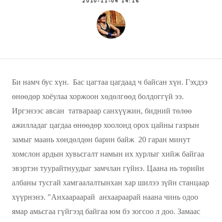
2010-11-04 14:16
Би намч бус хүн. Бас цагтаа цагдаад ч байсан хүн. Гэхдээ
өнөөдөр хоёулаа хоржоон хөдөлгөөд болдоггүй ээ.
Иргэнээс авсан татвараар санхүүжин, бидний төлөө
ажилладаг цагдаа өнөөдөр хоолонд орох цайны газрын
замыг маань хөндөлдөн барин байж 20 гаран минут
хомслон ардын хувьсгалт намын их хурлыг хийж байгаа
эвэртэн туурайтнуудыг замчлан гүйнэ. Цаана нь төрийн
албаны тусгай хамгаалалтынхан хар шилээ зүйн станцаар
хүүрнэнэ. "Анхаараарай анхаараарай наана чинь одоо
ямар амьсгаа гүйгээд байгаа юм бэ зогсоо л доо. Замаас