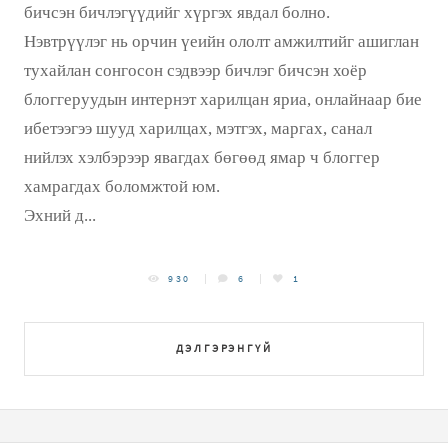
бичсэн бичлэгүүдийг хүргэх явдал болно.
Нэвтрүүлэг нь орчин үеийн ололт амжилтийг ашиглан
тухайлан сонгосон сэдвээр бичлэг бичсэн хоёр
блоггеруудын интернэт харилцан яриа, онлайнаар бие
ибетээгээ шууд харилцах, мэтгэх, маргах, санал
нийлэх хэлбэрээр явагдах бөгөөд ямар ч блоггер
хамрагдах боломжтой юм.
Эхний д...
930
6
1
ДЭЛГЭРЭНГҮЙ