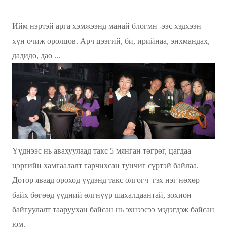
Ийм нэртэй арга хэмжээнд манай блогмн -ээс хэдхээн
хүн очиж оролцов. Арч цээгий, би, ирийнаа, энхмандах,
дадидо, дао ...
Үүднээс нь авахуулаад такс 5 мянган төгрөг, цагдаа
цэргийн хамгаалалт гарчихсан тунчиг сүртэй байлаа.
Дотор яваад ороход үүдэнд такс олгогч гэх нэг нөхөр
байх бөгөөд үүдний өлгнүүр шахалдаантай, зохион
байгуулалт тааруухан байсан нь эхнээсээ мэдэгдэж байсан
юм.