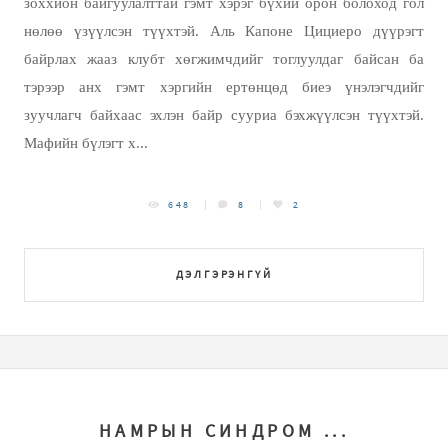
зоххион байгуулалттай гэмт хэрэг бүхий орон болоход гол
нөлөө үзүүлсэн түүхтэй. Аль Капоне Цициеро дүүрэгт
байрлах жааз клубт хөгжимчдийг тоглуулдаг байсан ба
тэрээр анх гэмт хэргийн ертөнцөд биеэ үнэлэгчдийг
зуучлагч байхаас эхлэн байр сууриа бэхжүүлсэн түүхтэй.
Мафийн бүлэгт х...
648
8
2
ДЭЛГЭРЭНГҮЙ
НАМРЫН СИНДРОМ ...