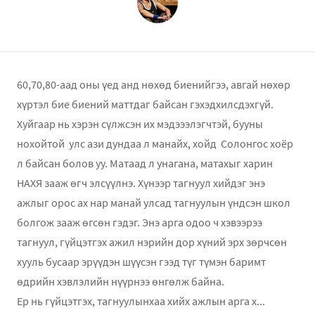
60,70,80-аад оны үед анд нөхөд биенийгээ, авгай нөхөр
хүртэл бие биений маттдаг байсан гэхэдхилсдэхгүй.
Хуйгаар нь хэрэн сүлжсэн их мэдэээлэгчтэй, бууны
нохойтой улс ази дундаа л манайх, хойд Солонгос хоёр
л байсан болов уу. Матаад л унагана, матахыг харин
НАХЯ зааж өгч элсүүлнэ. Хүнээр тагнуул хийдэг энэ
ажлыг орос ах нар манай улсад тагнуулын үндсэн школ
болгож зааж өгсөн гэдэг. Энэ арга одоо ч хэвээрээ
тагнуул, гүйцэтгэх ажил нэрийн дор хүний эрх зөрчсөн
хууль бусаар эрүүдэн шүүсэн гээд түг түмэн баримт
өдрийн хэвлэлийн нүүрнээ өнгөлж байна.
Ер нь гүйцэтгэх, тагнуулынхаа хийх ажлын арга х...