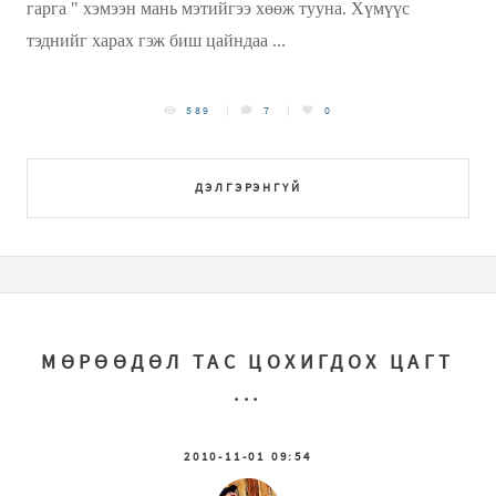
гарга " хэмээн мань мэтийгээ хөөж тууна. Хүмүүс
тэднийг харах гэж биш цайндаа ...
589
7
0
ДЭЛГЭРЭНГҮЙ
МӨРӨӨДӨЛ ТАС ЦОХИГДОХ ЦАГТ
...
2010-11-01 09:54