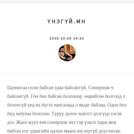
ҮНЭГҮЙ.МН
2010-10-25 14:23
Цалингаа голж байсан удаа байсангүй. Сонирхож ч
байсангүй. Гон бие байсан болохоор өөрийгөө болгоод л
болохгүй үед нь бүсээ чангалаад л явдаг байлаа. Одоо бол
бид хоёулаа болсоон. Түрүү долоо хоногт дэлгүүр хэсэв
дээ. Жаал жуул юм сонирхож энэ тэр үзжээ харж явж
байтал нэг удаагийн цалин маань юу юугүй дуусчихав.