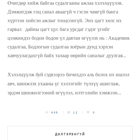
Өчигдөр хийж байгаа судалгааны ажлаа хэлэлцүүлэв.
Дэмжигдэж гоц санал аваагүй ч гэсэн чамгүй банга
хүртээн хийсэн ажлыг тооцсонгүй. Энх цагт хөлс их
гарвал дайны цагт цус бага урсдаг гэдэг үгийг
цээжиндээ бодон бодон үл давтан өгүүлэх нь : Академик
судалгаа, Бодлогын судалгаа хоёрын дунд хэрхэн
хавчуулагдахгүй байх талаар өөрийн саналыг дуулгая...
Хэлэлцүүлж буй сэдвээрээ бичихдээ аль болох их ишлэл
авч, шинжлэх ухааны үг хэллэгийг түлхүү ашиглаж,
эрдэм шинжилгээний өгүүлэл, илтгэлийн хэмжээн...
655
12
0
ДЭЛГЭРЭНГҮЙ