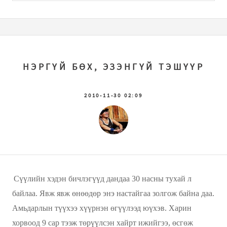
НЭРГҮЙ БӨХ, ЭЗЭНГҮЙ ТЭШҮҮР
2010-11-30 02:09
Сүүлийн хэдэн бичлэгүүд дандаа 30 насны тухай л
байлаа. Явж явж өнөөдөр энэ настайгаа золгож байна даа.
Амьдарлын түүхээ хүүрнэн өгүүлээд юүхэв. Харин
хорвоод 9 сар тээж төрүүлсэн хайрт ижийгээ, өсгөж