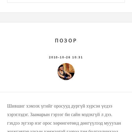
ПОЗОР
2010-10-26 10:31
Шившиг хэмээх үгийг оросууд дургүй хүрсэн үедээ
хэрэглэдэг. Заамарын гэрээг би сайн мэдэхгүй л дээ.
гэхдээ зүгээр нэг орос хөрөнгөтөнд дөнгүүлээд мууухан
жижгэвтэр улсын хэмжээтэй газраа там болгуулчихаад