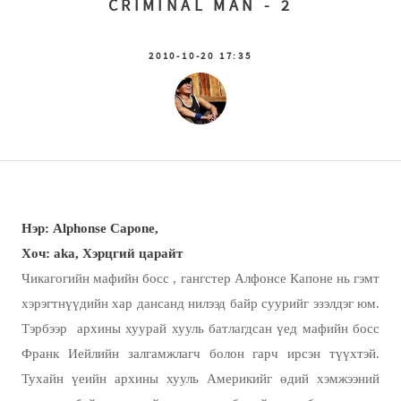
CRIMINAL MAN - 2
2010-10-20 17:35
Нэр: А
lphonse Capone,
Хоч:
aka
, Хэрцгий царайт
Ч
икагогийн мафийн босс
,
гангстер
Алфонсе Капоне нь гэмт
хэрэгтнүүдийн хар дансанд нилээд байр суурийг эзэлдэг юм.
Тэрбээр архины хуурай хууль батлагдсан үед мафийн босс
Франк Иейлийн залгамжлагч болон гарч ирсэн түүхтэй.
Тухайн үеийн архины хууль Америкийг өдий хэмжээний