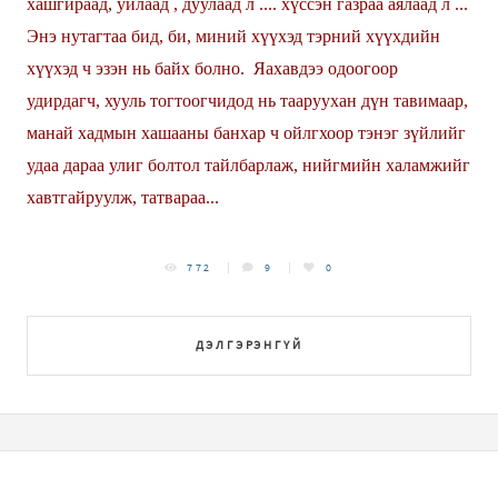
хашгираад, уйлаад , дуулаад л .... хүссэн газраа аялаад л ...
Энэ нутагтаа бид, би, миний хүүхэд тэрний хүүхдийн
хүүхэд ч эзэн нь байх болно. Яахавдээ одоогоор
удирдагч, хууль тогтоогчидод нь тааруухан дүн тавимаар,
манай хадмын хашааны банхар ч ойлгхоор тэнэг зүйлийг
удаа дараа улиг болтол тайлбарлаж, нийгмийн халамжийг
хавтгайруулж, татвараа...
772
9
0
ДЭЛГЭРЭНГҮЙ