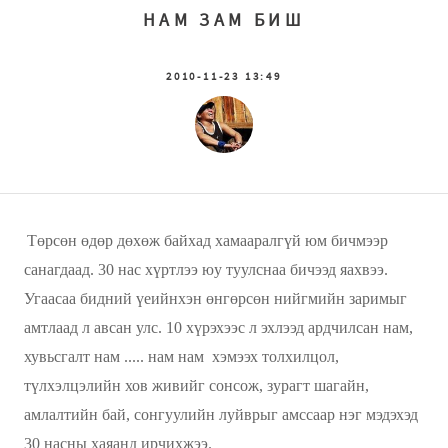
НАМ ЗАМ БИШ
2010-11-23 13:49
Төрсөн өдөр дөхөж байхад хамааралгүй юм бичмээр
санагдаад. 30 нас хүртлээ юу туулснаа бичээд яахвээ.
Угаасаа бидний үеийнхэн өнгөрсөн нийгмийн заримыг
амтлаад л авсан улс. 10 хүрэхээс л эхлээд ардчилсан нам,
хувьсгалт нам ..... нам нам хэмээх толхилцол,
түлхэлцэлийн хов живийг сонсож, зурагт шагайн,
амлалтийн бай, сонгуулийн луйврыг амссаар нэг мэдэхэд
30 насны хаяанд ирчихжээ.