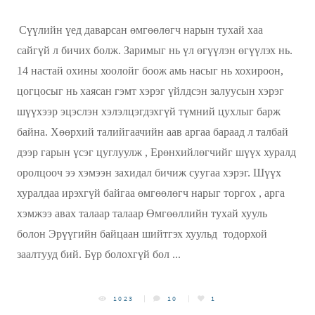
Сүүлийн үед даварсан өмгөөлөгч нарын тухай хаа
сайгүй л бичих болж. Заримыг нь үл өгүүлэн өгүүлэх нь.
14 настай охины хоолойг боож амь насыг нь хохироон,
цогцосыг нь хаясан гэмт хэрэг үйлдсэн залуусын хэрэг
шүүхээр эцэслэн хэлэлцэгдэхгүй түмний цухлыг барж
байна. Хөөрхий талийгаачийн аав аргаа бараад л талбай
дээр гарын үсэг цуглуулж , Ерөнхийлөгчийг шүүх хуралд
оролцооч ээ хэмээн захидал бичиж суугаа хэрэг. Шүүх
хуралдаа ирэхгүй байгаа өмгөөлөгч нарыг торгох , арга
хэмжээ авах талаар талаар Өмгөөллийн тухай хууль
болон Эрүүгийн байцаан шийтгэх хуульд тодорхой
заалтууд бий. Бүр болохгүй бол ...
1023
10
1