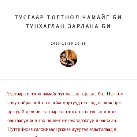
ТУСГААР ТОГТНОЛ ЧАМАЙГ БИ
ТУНХАГЛАН ЗАРЛАНА БИ
2010-11-25 10:39
Тусгаар тогтнол чамайг тунхаглан зарлана би. Нэг том
яруу найрагчийн нэг ийм мөртүүд сэтгэлд огшиж орж
ирээд. Хэрэв би тусгаар тогтносон энэ улсын иргэн
байгаагүй бол эрх чөлөөг ингэж эдлэхгүй л байхсан.
Нутгийнхаа салхинаас цээжээ дүүртэл амьсгалаад л