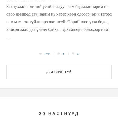
Зах зухаасаа миний үеийн залуус нам бараадан зарим нь
овоо дэвшээд авч, зарим нь карер хөөн одсоор. Би ч тэгээд
нам мам гэж туйлширч явсангүй. Өөрийнхөө үзэл бодол,
хийсэн ажилдаа үнэнч байхыг эрхэмлэдэг болохоор нам
...
709
8
2
ДЭЛГЭРЭНГҮЙ
30 НАСТНУУД