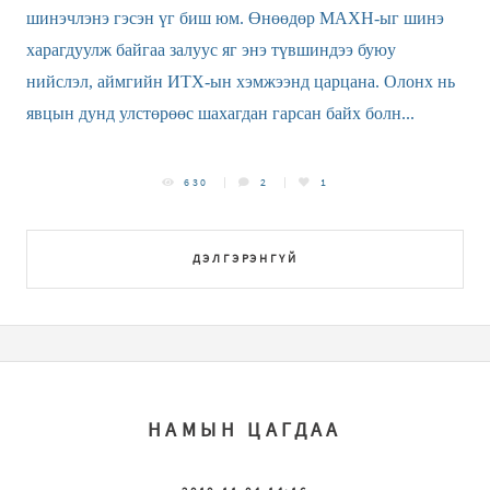
шинэчлэнэ гэсэн үг биш юм. Өнөөдөр МАХН-ыг шинэ
харагдуулж байгаа залуус яг энэ түвшиндээ буюу
нийслэл, аймгийн ИТХ-ын хэмжээнд царцана. Олонх нь
явцын дунд улстөрөөс шахагдан гарсан байх болн...
630
2
1
ДЭЛГЭРЭНГҮЙ
НАМЫН ЦАГДАА