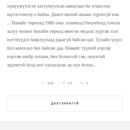
хүмүүжүүлсэн хатуужуулсан аавыгаан би эгшиглэн
шүлэглэмээр л байна. Даанч миний авъяас хүрэхгүй юм.
... Намайг төрөхөд 1980 оны олимпод Оюунболд хэмээх
залуу чөлөөт бөхийн төрөлд мөнгөн медаль хүртэж элэг
нэгтнүүдээ баярлуулаад удаагүй байсан цаг. Тухайн үедээ
бол жинхэнэ бөх байсан даа. Намайг түүний нэрээр
нэрлэж шийр хатааж, бөх болоосой гэж, оюунтай
эрдэмтэй болд мэт хатаагдсан эр хүн болоо...
909
15
0
ДЭЛГЭРЭНГҮЙ