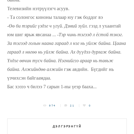
Телевизийн нэтрүүлэгч асуув.
- Та солонгос киноны талаар юу гэж боддог вэ
-
Өө би тэрийг үздэг ч үгүй. Дэмий зүйл.
гээд л ухаантай
юм шиг ярьж явсанаа ...
-Тэр чинь тэгээд л ёстой тэнэг.
За тэгээд голын наана гараад л нэг нь уйлж байна. Цаана
гараад л нөгөө нь уйлж байна. Ах дүүдээ дурлаж байна.
Үхдэг өвчин тусч байна. Нэгнийгээ араар нь тавьж
байна. Алжийндөө алжийн
гэж авдийн. Бүгдийг нь
үзчихсэн байгаамдаа.
Бас хэзээ ч билээ 7 сарын 1-ны үеэр бааха...
974
21
0
ДЭЛГЭРЭНГҮЙ