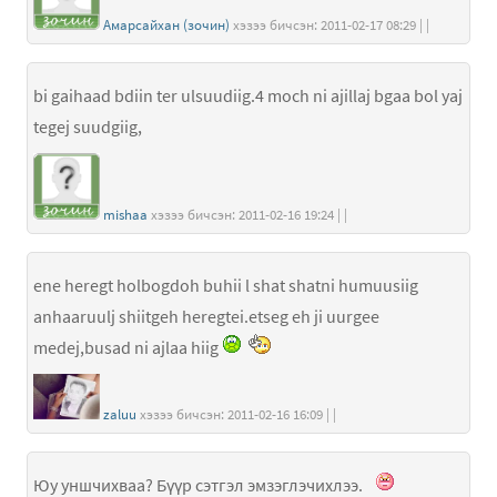
Амарсайхан (зочин)
хэзээ бичсэн: 2011-02-17 08:29 | |
bi gaihaad bdiin ter ulsuudiig.4 moch ni ajillaj bgaa bol yaj
tegej suudgiig,
mishaa
хэзээ бичсэн: 2011-02-16 19:24 | |
ene heregt holbogdoh buhii l shat shatni humuusiig
anhaaruulj shiitgeh heregtei.etseg eh ji uurgee
medej,busad ni ajlaa hiig
zaluu
хэзээ бичсэн: 2011-02-16 16:09 | |
Юу уншчихваа? Бүүр сэтгэл эмзэглэчихлээ.