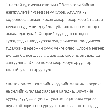
1 настай гудамжны ажилчин ТВ-ээр гарч байгаа
нэвтрүүлэгийг үзээд зэвүү хүрэв. Агуулга нь
хөдөөнөөс шилжин ирсэн эхнэр нөхөр хоёр 1 настай
хүүхдээ гудамжинд гуйлга гуйлгаж олсон мөнгөөр нь
амьдардаг тухай. Хөөрхий хүүхэд шээсэндээ
түлэгдээд ханиад хүрээд хүндэрчихсэн , хөлдчихсөн
гудамжинд өдөржин сууж мөнгө олно. Олсон мөнгөөр
дулаан байранд суугаа аав ээж хоёр нь амьдарлаа
залгуулнна. Эхнэр нөхөр хоёр хоёул эрүүл гар
хөлтэй, ухаан саруул улс..
Яалтай билээ. Эхнэрийнх нүүрийг маажиж, нөхрийг
нь хөлийг хугалаад хаясан ч багадна. Эрүүгийн
хуульд хүүхдээр гуйлга гуйлгаж, эцэг байх үүргээ
шунахай зорилгоор урвуулан ашигласан этгээдэд