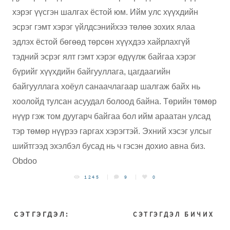
хэрэг үүсгэн шалгах ёстой юм. Ийм улс хүүхдийн
эсрэг гэмт хэрэг үйлдсэнийхээ төлөө зохих ялаа
эдлэх ёстой бөгөөд төрсөн хүүхдээ хайрлахгүй
тэдний эсрэг ялт гэмт хэрэг өдүүлж байгаа хэрэг
бүрийг хүүхдийн байгууллага, цагдаагийн
байгууллага хоёул санаачлагаар шалгаж байх нь
хоолойд тулсан асуудал болоод байна. Төрийн төмөр
нүүр гэж том дуугарч байгаа бол ийм араатан улсад
тэр төмөр нүүрээ гаргах хэрэгтэй. Эхний хэсэг улсыг
шийтгээд эхэлбэл бусад нь ч гэсэн дохио авна биз.
Obdoo
1245
9
0
СЭТГЭГДЭЛ:
СЭТГЭГДЭЛ БИЧИХ