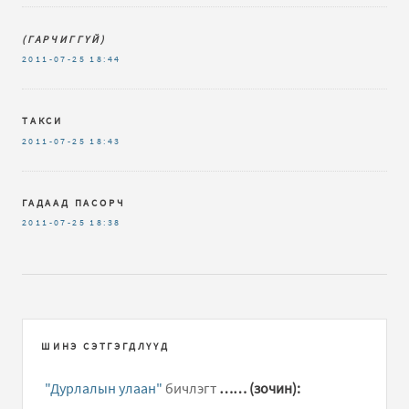
(ГАРЧИГГҮЙ)
2011-07-25
18:44
ТАКСИ
2011-07-25
18:43
ГАДААД ПАСОРЧ
2011-07-25
18:38
ШИНЭ СЭТГЭГДЛҮҮД
"Дурлалын улаан"
бичлэгт
…… (зочин):