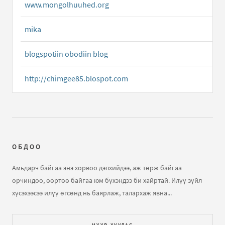
www.mongolhuuhed.org
naad yumanda oroltsuul
mika
Гадаад пасорч
бичлэгт
Зочин:
blogspotiin obodiin blog
Бөө, мэргэч, төлөгчдийн уршиг.
бичлэгт
Жамсран
(зочин):
Бөө, удган, мэргэч төлөгч гэх мэт хүмүүсийг
http://chimgee85.blospot.com
компани байгуулах зөвшөөрөл олгодог шиг зохих..
Бөө, мэргэч, төлөгчдийн уршиг.
бичлэгт
Жамсран
(зочин):
Бөө, удган, мэргэч төлөгч гэх мэт хүмүүсийг
компани байгуулах эрх авдаг шиг албан ёсны
ОБДОО
эрхийг/..
Амьдарч байгаа энэ хорвоо дэлхийдээ, аж төрж байгаа
орчиндоо, өөртөө байгаа юм бүхэндээ би хайртай. Илүү зүйл
Улиг болсон сэдэв ... мал сүрэг төрийн
хүсэхээсээ илүү өгсөнд нь баярлаж, талархаж явна...
хамгаалалтанд байна
бичлэгт
Зочин:
малаасаа
татвар аваа. одоо дахиж малчдад өвс тэжээл хадлан
тусламж үзүүлэх хэрэггүй...