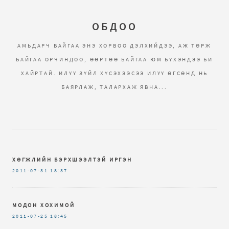
ОБДОО
АМЬДАРЧ БАЙГАА ЭНЭ ХОРВОО ДЭЛХИЙДЭЭ, АЖ ТӨРЖ
БАЙГАА ОРЧИНДОО, ӨӨРТӨӨ БАЙГАА ЮМ БҮХЭНДЭЭ БИ
ХАЙРТАЙ. ИЛҮҮ ЗҮЙЛ ХҮСЭХЭЭСЭЭ ИЛҮҮ ӨГСӨНД НЬ
БАЯРЛАЖ, ТАЛАРХАЖ ЯВНА...
ХӨГЖЛИЙН БЭРХШЭЭЛТЭЙ ИРГЭН
2011-07-31
18:37
МОДОН ХОХИМОЙ
2011-07-25
18:45