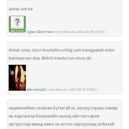
aimar um be
Сурах Шалтгаан
хэзээ бичсэн: 2011-02-28 10:19 | |
Aimar uma. Uul n huuhdiin erhiig sain hamgaalah estoi
baimaarsan daa. Bidnii ireedui um shuu de
eternalzul22
хэзээ бичсэн: 2011-02-19 07:05 | |
хөдөөнийхөн угаасаа бүтэхгүй ээ. залхуу учраас намар
нь хадлангаа бэлдэхийн оронд айл хэсч архи
эргүүлсээр яваад өвөл нь хотоо харлуулаад албатай