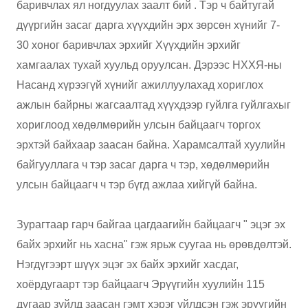
баривчлах ял ногдуулах заалт бий . Тэр ч байтугай
дүүргийн засаг дарга хүүхдийн эрх зөрсөн хүнийг 7-
30 хоног баривчлах эрхийг Хүүхдийн эрхийг
хамгаалах тухай хуульд оруулсан. Дэрээс НХХЯ-ны
Насанд хүрээгүй хүнийг ажиллуулахад хориглох
ажлын байрны жагсаалтад хүүхдээр гуйлга гуйлгахыг
хориглоод хөдөлмөрийн улсын байцаагч торгох
эрхтэй байхаар заасан байна. Харамсалтай хуулийн
байгууллага ч тэр засаг дарга ч тэр, хөдөлмөрийн
улсын байцаагч ч тэр бүгд ажлаа хийгүй байна.
Зурагтаар гарч байгаа цагдаагийн байцаагч " эцэг эх
байх эрхийг нь хасна" гэж ярьж суугаа нь өрөвдөлтэй.
Нэгдүгээрт шүүх эцэг эх байх эрхийг хасдаг,
хоёрдугаарт тэр байцаагч Эрүүгийн хуулийн 115
дугаар зүйлд заасан гэмт хэрэг үйлдсэн гэж эрүүгийн