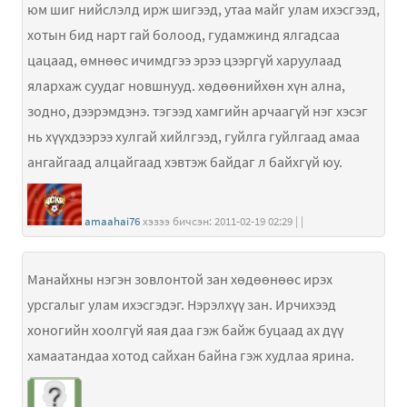
юм шиг нийслэлд ирж шигээд, утаа майг улам ихэсгээд,
хотын бид нарт гай болоод, гудамжинд ялгадсаа
цацаад, өмнөөс ичимдгээ эрээ цээргүй харуулаад
ялархаж суудаг новшнууд. хөдөөнийхөн хүн ална,
зодно, дээрэмдэнэ. тэгээд хамгийн арчаагүй нэг хэсэг
нь хүүхдээрээ хулгай хийлгээд, гуйлга гуйлгаад амаа
ангайгаад алцайгаад хэвтэж байдаг л байхгүй юу.
amaahai76
хэзээ бичсэн: 2011-02-19 02:29 | |
Манайхны нэгэн зовлонтой зан хөдөөнөөс ирэх
урсгалыг улам ихэсгэдэг. Нэрэлхүү зан. Ирчихээд
хоногийн хоолгүй яая даа гэж байж буцаад ах дүү
хамаатандаа хотод сайхан байна гэж худлаа ярина.