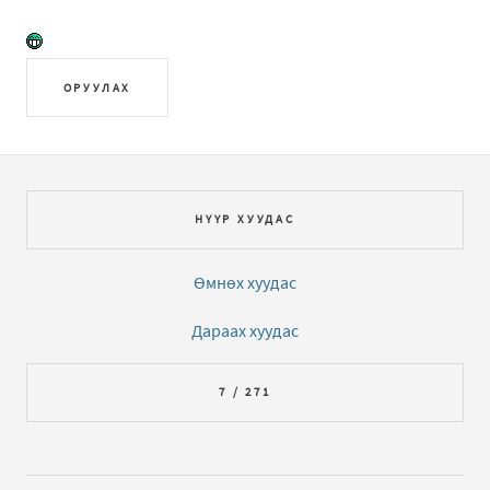
ОРУУЛАХ
НҮҮР ХУУДАС
Өмнөх хуудас
Дараах хуудас
7 / 271