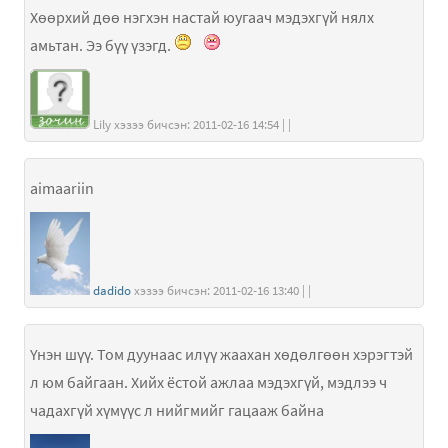
Хөөрхий дөө нэгхэн настай юугаач мэдэхгүй нялх
амьтан. Ээ бүү үзэгд.
Lily хэзээ бичсэн: 2011-02-16 14:54 | |
aimaariin
dadido
хэзээ бичсэн: 2011-02-16 13:40 | |
Үнэн шүү. Том дуунаас илүү жаахан хөдөлгөөн хэрэгтэй
л юм байгаан. Хийх ёстой ажлаа мэдэхгүй, мэдлээ ч
чадахгүй хүмүүс л нийгмийг гацааж байна