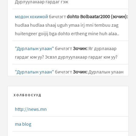
Дурлуулахаар гардаг гэж
модон хохимой
бичлэгт
dohto Bolbaatar2000 (зочин):
hudlaa hudlaa shaaj uguh ymaa irj mni tembuu zag
huitengeer goijij bga dohto ertheng mine huh alaa..
"Дурлалын улаан"
бичлэгт
Зочин:
Яг дурлахаар
гардаг юм уу? Эсвэл дурлуулахаар гардаг юм уу?
"Дурлалын улаан"
бичлэгт
Зочин:
Дурлалын улаан
дуралхаар гардаг юм боловуу дурлуулхаар грдг юм
болов уу
ХОЛБООСУУД
СҮМ ҮҮ? ХИЙД ҮҮ?
бичлэгт
Нарс (зочин):
Хийд нь сүм,
http://news.mn
дуган, дацан, суварга, асар хаалга, хана гэх мэт олон
байгууламжаас бүрддэг тул сүм..
ma blog
serial killer- 8
бичлэгт
Зочин:
Homosexual iig bitgii